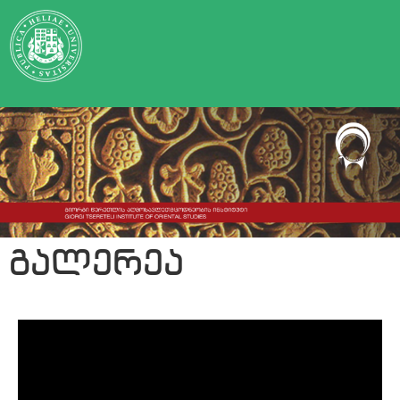
გალერეა